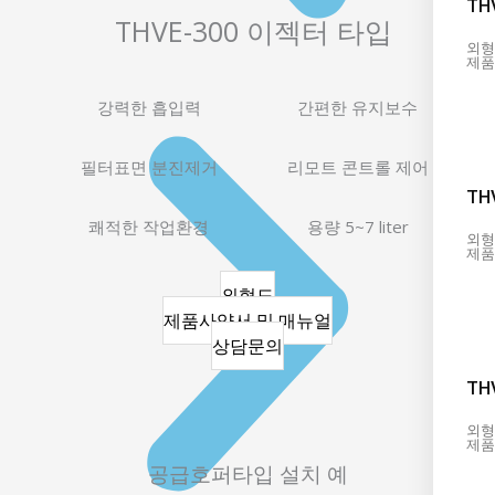
TH
THVE-300 이젝터 타입
외형
제품
강력한 흡입력
간편한 유지보수
필터표면 분진제거
리모트 콘트롤 제어
TH
쾌적한 작업환경
용량 5~7 liter
외형
제품
외형도
제품사양서 및 매뉴얼
상담문의
TH
외형
제품
공급호퍼타입 설치 예