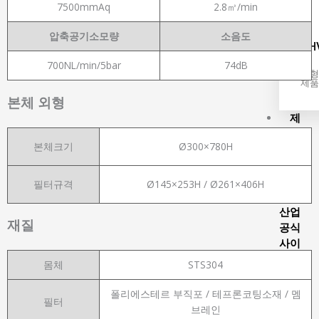
7500mmAq
2.8㎥/min
압축공기소모량
소음도
TH
700NL/min/5bar
74dB
외형
제품
본체 외형
제
품문
본체크기
Ø300×780H
의
태
환자
필터규격
Ø145×253H / Ø261×406H
동화
산업
재질
공식
사이
트
몸체
STS304
폴리에스테르 부직포 / 테프론코팅소재 / 멤
필터
X
브레인