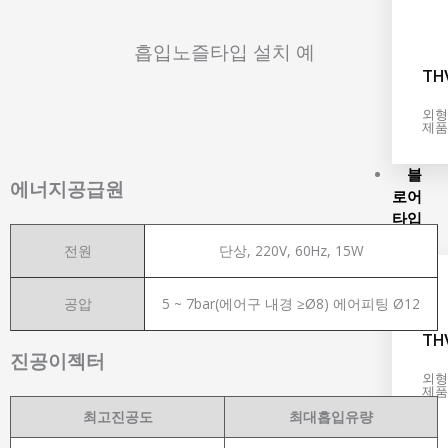
흡입노즐타입 설치 예
TH
외형
제품
블
에너지공급원
로어
타입
전원
단상, 220V, 60Hz, 15W
공압
5 ~ 7bar(에어구 내경 ≥Ø8) 에어피팅 Ø12
TH
진공이젝터
외형
제품
최고진공도
최대흡입유량