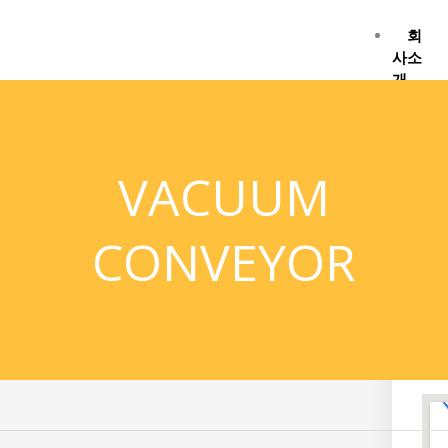
콘
텐
회
츠
사소
로
개
건
너
뛰
회
기
VACUUM
인사
태환
CONVEYOR
ema
Tel 
오